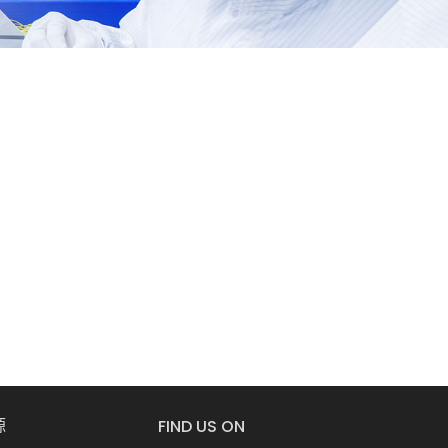
源
FIND US ON