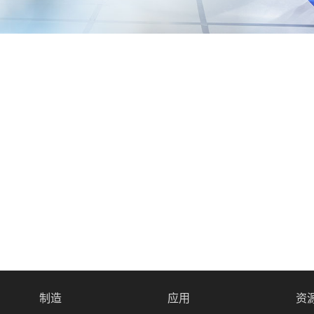
制造
应用
资